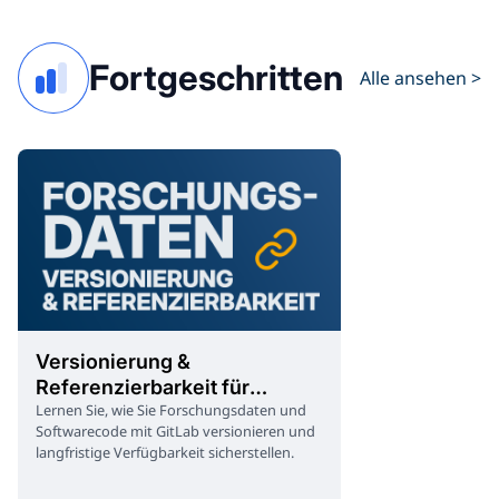
log`, `git show`)
restore`, `git clea
designed for abs
Fortgeschritten
Alle ansehen >
to provide a soli
with Git.
Versionierung &
Referenzierbarkeit für
Lernen Sie, wie Sie Forschungsdaten und
Forschungsdaten
Softwarecode mit GitLab versionieren und
langfristige Verfügbarkeit sicherstellen.