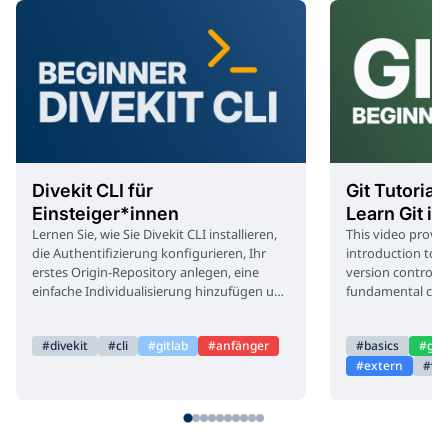
Divekit CLI für
Git Tutorial
Einsteiger*innen
Learn Git in
Lernen Sie, wie Sie Divekit CLI installieren,
This video provi
die Authentifizierung konfigurieren, Ihr
introduction to G
erstes Origin-Repository anlegen, eine
version control s
einfache Individualisierung hinzufügen und
fundamental conc
sicher eine erste Distribution durchführen.
control systems (
distributed), var
divekit
cli
gitlab
anfänger
basics
git
(command line, ID
extern
vi
and configure Git
workflow (initial
committing). Fur
explains comman
(`git status`, `git