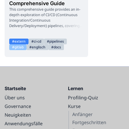
Comprehensive Guide
This comprehensive guide provides an in-
depth exploration of CI/CD (Continuous
Integration/Continuous
Delivery/Deployment) pipelines, covering
essential concepts, syntax, and practical
applications. Learn how CI/CD automates
extern
ci-cd
pipelines
the build, test, and deployment phases of
gitlab
englisch
docs
your application, from initial setup and
configuration to advanced topics like
security, debugging, and integration with
cloud services like Google Cloud. This
resource is designed to help you
understand and implement efficient,
automated workflows for software
development.
Startseite
Lernen
Über uns
Profiling-Quiz
Governance
Kurse
Anfänger
Neuigkeiten
Fortgeschritten
Anwendungsfälle